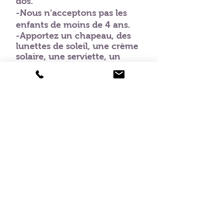
dos.
-Nous n'acceptons pas les
enfants de moins de 4 ans.
-Apportez un chapeau, des
lunettes de soleil, une crème
solaire, une serviette, un
appareil photo et une caméra
vidéo si vous le souhaitez.
- Portez des vêtements
confortables et amples.
-portez des chaussures
entièrement couvertes.
-Nous ne fournissons pas de
siège auto pour bébé, mais
vous pouvez apporter le
vôtre.
Liste de prix
Pas de passagers
Total en QR