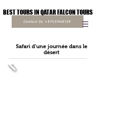
BEST TOURS IN QATAR FALCON TOURS
BEST TOURS IN QATAR FALCON TOURS
Contact Us +97431440139
Safari d'une journée dans le
désert