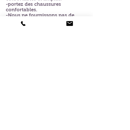
-portez des chaussures
confortables.
-Nous ne fournissons pas de
siège auto pour bébé, mais vous
pouvez apporter le vôtre.
Liste de prix
Pas de passagers
Total en QR
Total en USD
1 Passager
620 QR
172 USD
2 passagers
680 QR
188
USD
3 passagers
720 QR
200
USD
4 passagers
745 QR
207
USD
5 passagers
782 QR
217
USD
6 passagers
800 QR
222